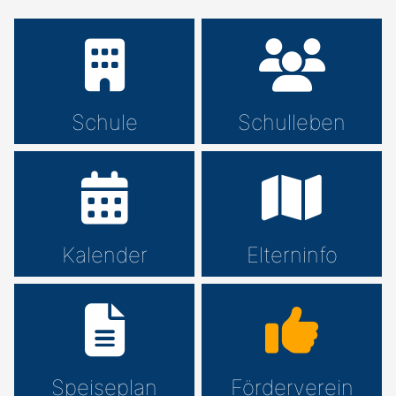
Schule
Schulleben
Kalender
Elterninfo
Speiseplan
Förderverein